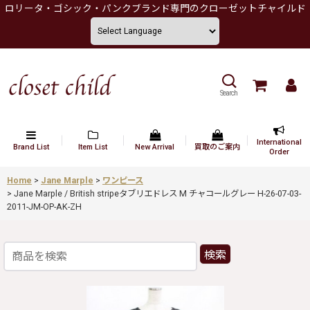
ロリータ・ゴシック・パンクブランド専門のクローゼットチャイルド
Search
International
Brand List
Item List
New Arrival
買取のご案内
Order
Home
>
Jane Marple
>
ワンピース
>
Jane Marple / British stripeタブリエドレス M チャコールグレー H-26-07-03-
2011-JM-OP-AK-ZH
検索