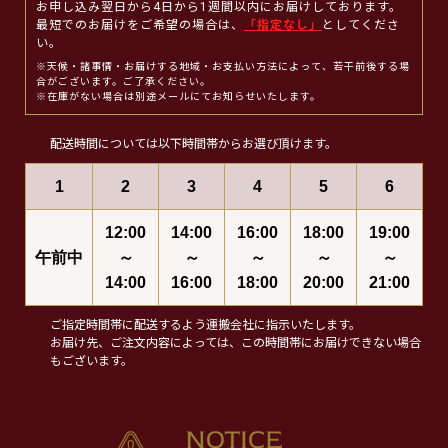
お申し込み翌日から4日から1週間以内にお届けしております。
最短でのお届けをご希望の場合は、
「指定なし」
としてくださ
い。
※天候・諸事情・お届けする地域・お支払い方法によって、若干前後する場
合がございます。ご了承ください。
※在庫がない場合は別途メールにてお知らせいたします。
配送時間については以下時間帯からお選び頂けます。
1
2
3
4
5
6
12:00
14:00
16:00
18:00
19:00
午前中
～
～
～
～
～
14:00
16:00
18:00
20:00
21:00
ご指定時間帯に配送するよう運搬会社に指示いたします。
お届け先、ご注文内容によっては、この時間帯にお届けできない場合
もございます。