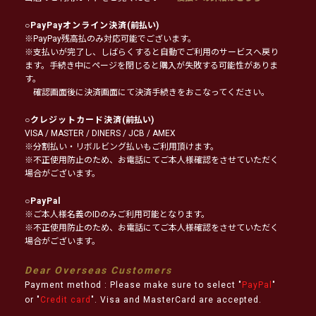
○
PayPayオンライン決済
(前払い)
※PayPay残高払のみ対応可能でございます。
※支払いが完了し、しばらくすると自動でご利用のサービスへ戻り
ます。手続き中にページを閉じると購入が失敗する可能性がありま
す。
確認画面後に決済画面にて決済手続きをおこなってください。
○
クレジットカード決済
(前払い)
VISA / MASTER / DINERS / JCB / AMEX
※分割払い・リボルビング払いもご利用頂けます。
※不正使用防止のため、お電話にてご本人様確認をさせていただく
場合がございます。
○
PayPal
※ご本人様名義のIDのみご利用可能となります。
※不正使用防止のため、お電話にてご本人様確認をさせていただく
場合がございます。
Dear Overseas Customers
Payment method : Please make sure to select "
PayPal
"
or "
Credit card
". Visa and MasterCard are accepted.