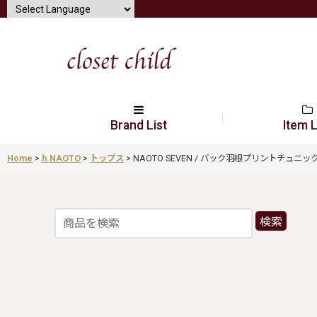
Brand List
Item L
Home
>
h.NAOTO
>
トップス
>
NAOTO SEVEN / バック羽根プリントチュニック 黒 I-2
検索