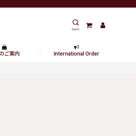
Search
のご案内
International Order