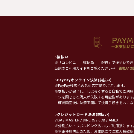
○
後払い
※「コンビニ」「郵便局」「銀行」で後払いでき
当店のご利用ガイドをご覧ください→
後払いの
○
PayPayオンライン決済
(前払い)
※PayPay残高払のみ対応可能でございます。
※支払いが完了し、しばらくすると自動でご利用
ージを閉じると購入が失敗する可能性があります
確認画面後に決済画面にて決済手続きをおこな
○
クレジットカード決済
(前払い)
VISA / MASTER / DINERS / JCB / AMEX
※分割払い・リボルビング払いもご利用頂けます
※不正使用防止のため、お電話にてご本人様確認