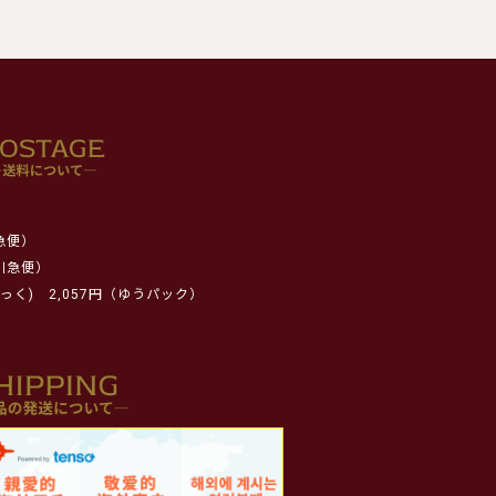
急便）
川急便）
っく)
2,057円（ゆうパック）