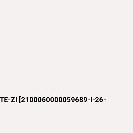
E-ZI
[
2100060000059689-I-26-