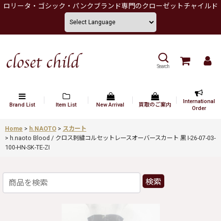
ロリータ・ゴシック・パンクブランド専門のクローゼットチャイルド
Search
International
Brand List
Item List
New Arrival
買取のご案内
Order
Home
>
h.NAOTO
>
スカート
>
h.naoto Blood / クロス刺繍コルセットレースオーバースカート 黒 I-26-07-03-
100-HN-SK-TE-ZI
検索