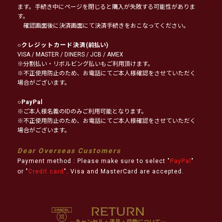
ます。手続き中にページを閉じると購入が失敗する可能性がありま
す。
確認画面後に決済画面にて決済手続きをおこなってください。
○
クレジットカード決済
(前払い)
VISA / MASTER / DINERS / JCB / AMEX
※分割払い・リボルビング払いもご利用頂けます。
※不正使用防止のため、お電話にてご本人様確認をさせていただく
場合がございます。
○
PayPal
※ご本人様名義のIDのみご利用可能となります。
※不正使用防止のため、お電話にてご本人様確認をさせていただく
場合がございます。
Dear Overseas Customers
Payment method : Please make sure to select "
PayPal
"
or "
Credit card
". Visa and MasterCard are accepted.