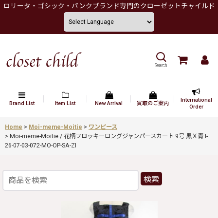
ロリータ・ゴシック・パンクブランド専門のクローゼットチャイルド
Search
International
Brand List
Item List
New Arrival
買取のご案内
Order
Home
>
Moi-meme-Moitie
>
ワンピース
>
Moi-meme-Moitie / 花柄フロッキーロングジャンパースカート 9号 黒Ｘ青 I-
26-07-03-072-MO-OP-SA-ZI
検索