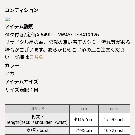
コンディション
アイテム説明
タグ付き/定価￥6490- 2WAY/ TS341X126
リサイクル品の為、記載の無い若干のシミ・汚れ等がある
場合がございます。あらかじめご了承の上ご注文くださ
い。詳細は
こちら
カラー
アカ
アイテムサイズ
サイズ表記：M
JP/ US
cm
inch
裄丈 /
約45.7cm
17.992inch
length(neck→shoulder→wrist)
身幅 / bust
約43cm
16.929inch