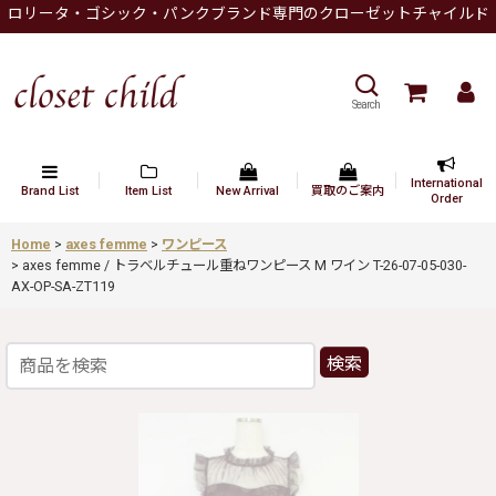
ロリータ・ゴシック・パンクブランド専門のクローゼットチャイルド
Search
International
Brand List
Item List
New Arrival
買取のご案内
Order
Home
>
axes femme
>
ワンピース
>
axes femme / トラベルチュール重ねワンピース M ワイン T-26-07-05-030-
AX-OP-SA-ZT119
検索