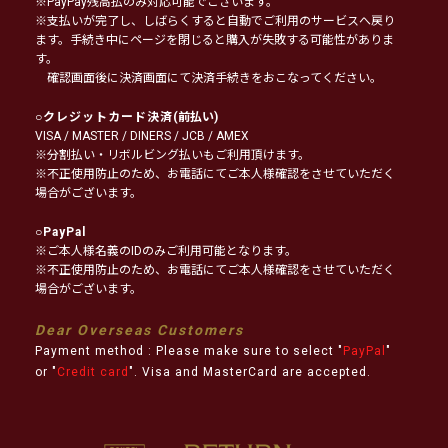
※PayPay残高払のみ対応可能でございます。
※支払いが完了し、しばらくすると自動でご利用のサービスへ戻り
ます。手続き中にページを閉じると購入が失敗する可能性がありま
す。
確認画面後に決済画面にて決済手続きをおこなってください。
○
クレジットカード決済
(前払い)
VISA / MASTER / DINERS / JCB / AMEX
※分割払い・リボルビング払いもご利用頂けます。
※不正使用防止のため、お電話にてご本人様確認をさせていただく
場合がございます。
○
PayPal
※ご本人様名義のIDのみご利用可能となります。
※不正使用防止のため、お電話にてご本人様確認をさせていただく
場合がございます。
Dear Overseas Customers
Payment method : Please make sure to select "
PayPal
"
or "
Credit card
". Visa and MasterCard are accepted.