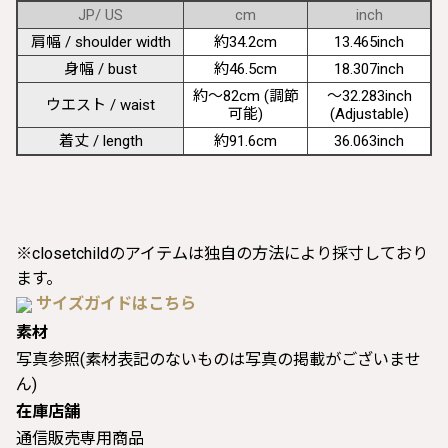
JP/ US
cm
inch
肩幅 / shoulder width
約34.2cm
13.465inch
身幅 / bust
約46.5cm
18.307inch
約〜82cm (調節
〜32.283inch
ウエスト / waist
可能)
(Adjustable)
着丈 / length
約91.6cm
36.063inch
※closetchildのアイテムは独自の方法により採寸しており
ます。
サイズガイドはこちら
素材
写真参照(素材表記のないものは写真の掲載がございませ
ん)
在庫店舗
通信販売専用商品