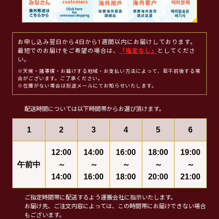
お申し込み翌日から4日から1週間以内にお届けしております。
最短でのお届けをご希望の場合は、
「指定なし」
としてくださ
い。
※天候・諸事情・お届けする地域・お支払い方法によって、若干前後する場
合がございます。ご了承ください。
※在庫がない場合は別途メールにてお知らせいたします。
配送時間については以下時間帯からお選び頂けます。
1
2
3
4
5
6
12:00
14:00
16:00
18:00
19:00
午前中
～
～
～
～
～
14:00
16:00
18:00
20:00
21:00
ご指定時間帯に配送するよう運搬会社に指示いたします。
お届け先、ご注文内容によっては、この時間帯にお届けできない場合
もございます。