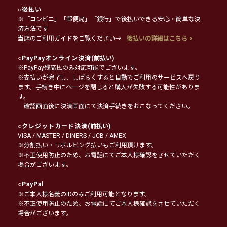
○
後払い
※「コンビニ」「郵便局」「銀行」で後払いできる安心・簡単な決
済方法です
当店のご利用ガイドをご覧ください→
後払いの詳細はこちら >
○
PayPayオンライン決済
(前払い)
※PayPay残高払のみ対応可能でございます。
※支払いが完了し、しばらくすると自動でご利用のサービスへ戻り
ます。手続き中にページを閉じると購入が失敗する可能性がありま
す。
確認画面後に決済画面にて決済手続きをおこなってください。
○
クレジットカード決済
(前払い)
VISA / MASTER / DINERS / JCB / AMEX
※分割払い・リボルビング払いもご利用頂けます。
※不正使用防止のため、お電話にてご本人様確認をさせていただく
場合がございます。
○
PayPal
※ご本人様名義のIDのみご利用可能となります。
※不正使用防止のため、お電話にてご本人様確認をさせていただく
場合がございます。