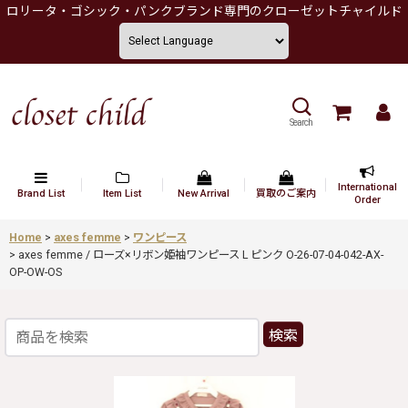
ロリータ・ゴシック・パンクブランド専門のクローゼットチャイルド
Search
International
Brand List
Item List
New Arrival
買取のご案内
Order
Home
>
axes femme
>
ワンピース
>
axes femme / ローズ×リボン姫袖ワンピース L ピンク O-26-07-04-042-AX-
OP-OW-OS
検索