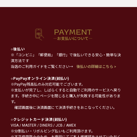
○
後払い
※「コンビニ」「郵便局」「銀行」で後払いできる安心・簡単な決
済方法です
当店のご利用ガイドをご覧ください→
後払いの詳細はこちら >
○
PayPayオンライン決済
(前払い)
※PayPay残高払のみ対応可能でございます。
※支払いが完了し、しばらくすると自動でご利用のサービスへ戻り
ます。手続き中にページを閉じると購入が失敗する可能性がありま
す。
確認画面後に決済画面にて決済手続きをおこなってください。
○
クレジットカード決済
(前払い)
VISA / MASTER / DINERS / JCB / AMEX
※分割払い・リボルビング払いもご利用頂けます。
※不正使用防止のため、お電話にてご本人様確認をさせていただく