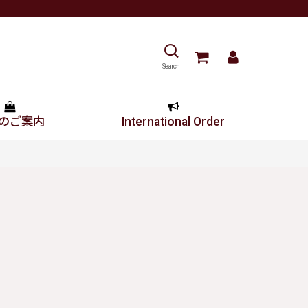
Search
のご案内
International Order