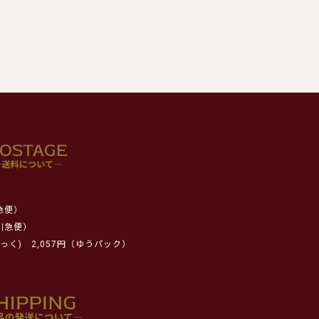
急便）
川急便）
っく)
2,057円（ゆうパック）