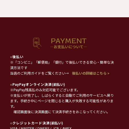
○
後払い
※「コンビニ」「郵便局」「銀行」で後払いできる安心・簡単な決
済方法です
当店のご利用ガイドをご覧ください→
後払いの詳細はこちら >
○
PayPayオンライン決済
(前払い)
※PayPay残高払のみ対応可能でございます。
※支払いが完了し、しばらくすると自動でご利用のサービスへ戻り
ます。手続き中にページを閉じると購入が失敗する可能性がありま
す。
確認画面後に決済画面にて決済手続きをおこなってください。
○
クレジットカード決済
(前払い)
VISA / MASTER / DINERS / JCB / AMEX