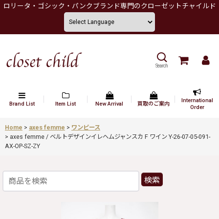
ロリータ・ゴシック・パンクブランド専門のクローゼットチャイルド
Search
International
Brand List
Item List
New Arrival
買取のご案内
Order
Home
>
axes femme
>
ワンピース
>
axes femme / ベルトデザインイレヘムジャンスカ F ワイン Y-26-07-05-091-
AX-OP-SZ-ZY
検索