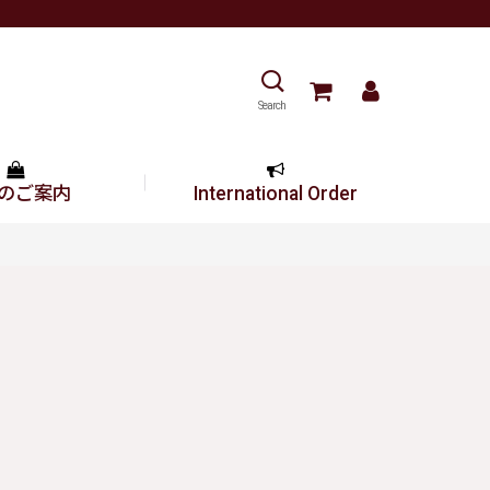
Search
のご案内
International Order