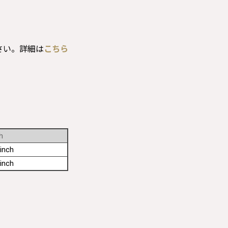
さい。詳細は
こちら
h
inch
inch