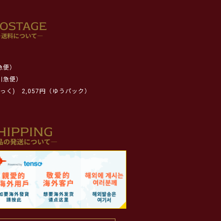
急便）
川急便）
っく)
2,057円（ゆうパック）