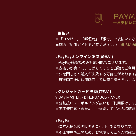
○
後払い
※「コンビニ」「郵便局」「銀行」で後払いでき
当店のご利用ガイドをご覧ください→
後払いの
○
PayPayオンライン決済
(前払い)
※PayPay残高払のみ対応可能でございます。
※支払いが完了し、しばらくすると自動でご利用
ージを閉じると購入が失敗する可能性があります
確認画面後に決済画面にて決済手続きをおこな
○
クレジットカード決済
(前払い)
VISA / MASTER / DINERS / JCB / AMEX
※分割払い・リボルビング払いもご利用頂けます
※不正使用防止のため、お電話にてご本人様確認
○
PayPal
※ご本人様名義のIDのみご利用可能となります。
※不正使用防止のため、お電話にてご本人様確認