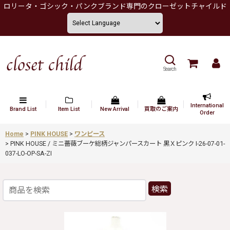
ロリータ・ゴシック・パンクブランド専門のクローゼットチャイルド
Search
International
Brand List
Item List
New Arrival
買取のご案内
Order
Home
>
PINK HOUSE
>
ワンピース
>
PINK HOUSE / ミニ薔薇ブーケ総柄ジャンパースカート 黒Ｘピンク I-26-07-01-
037-LO-OP-SA-ZI
検索