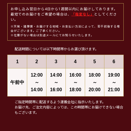
お申し込み翌日から4日から1週間以内にお届けしております。
最短でのお届けをご希望の場合は、
「指定なし」
としてくださ
い。
※天候・諸事情・お届けする地域・お支払い方法によって、若干前後する場
合がございます。ご了承ください。
※在庫がない場合は別途メールにてお知らせいたします。
配送時間については以下時間帯からお選び頂けます。
1
2
3
4
5
6
12:00
14:00
16:00
18:00
19:00
午前中
～
～
～
～
～
14:00
16:00
18:00
20:00
21:00
ご指定時間帯に配送するよう運搬会社に指示いたします。
お届け先、ご注文内容によっては、この時間帯にお届けできない場合
もございます。