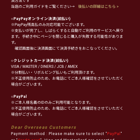
済方法です
当店のご利用ガイドをご覧ください→
後払いの詳細はこちら >
○
PayPayオンライン決済
(前払い)
※PayPay残高払のみ対応可能でございます。
※支払いが完了し、しばらくすると自動でご利用のサービスへ戻り
ます。手続き中にページを閉じると購入が失敗する可能性がありま
す。
確認画面後に決済画面にて決済手続きをおこなってください。
○
クレジットカード決済
(前払い)
VISA / MASTER / DINERS / JCB / AMEX
※分割払い・リボルビング払いもご利用頂けます。
※不正使用防止のため、お電話にてご本人様確認をさせていただく
場合がございます。
○
PayPal
※ご本人様名義のIDのみご利用可能となります。
※不正使用防止のため、お電話にてご本人様確認をさせていただく
場合がございます。
Dear Overseas Customers
Payment method : Please make sure to select "
PayPal
"