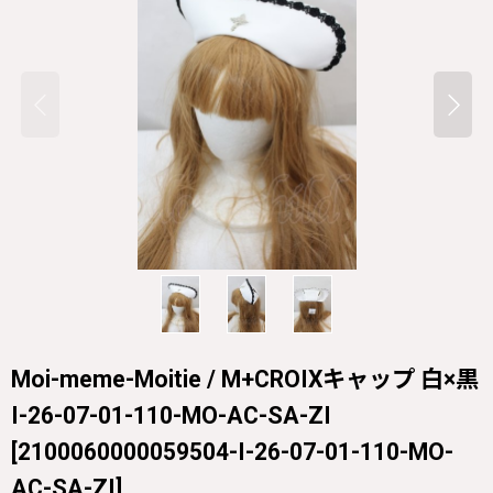
Moi-meme-Moitie / M+CROIXキャップ 白×黒
I-26-07-01-110-MO-AC-SA-ZI
[
2100060000059504-I-26-07-01-110-MO-
AC-SA-ZI
]