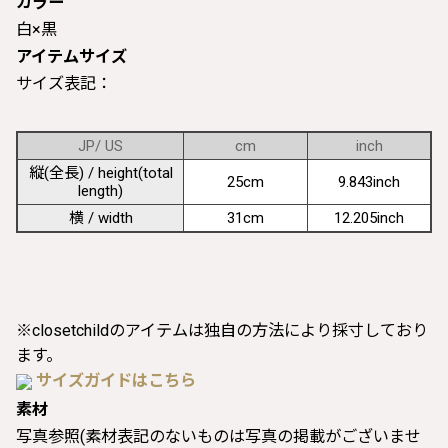
カラー
白×黒
アイテムサイズ
サイズ表記：
JP/ US
cm
inch
縦(全長) / height(total
25cm
9.843inch
length)
横 / width
31cm
12.205inch
※closetchildのアイテムは独自の方法により採寸しており
ます。
サイズガイドはこちら
素材
写真参照(素材表記のないものは写真の掲載がございませ