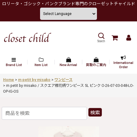
ロリータ・ゴシック・パンクブランド専門のクローゼットチャイルド
Search
International
Brand List
Item List
New Arrival
買取のご案内
Order
Home
>
m petit by misako
>
ワンピース
>
m petit by misako / スクエア襟花柄ワンピース 5L ピンク O-26-07-03-048-LO-
OP-IG-OS
検索