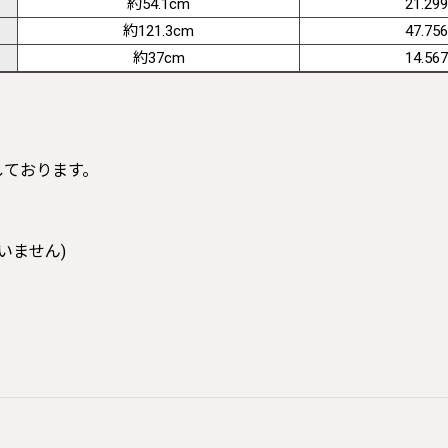
約54.1cm
21.299
約121.3cm
47.756
約37cm
14.567
寸しております。
いません)