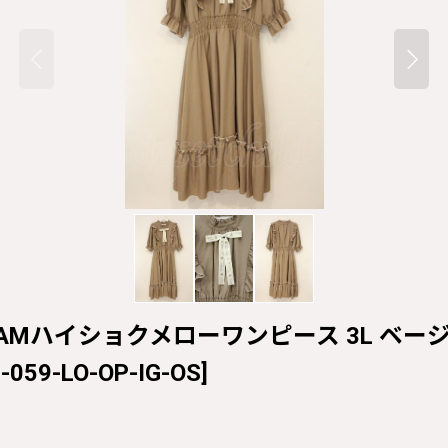
'SコラボAMハイショクメローワンピース 3L ベージュ O
-059-LO-OP-IG-OS
]