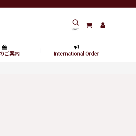
Search
のご案内
International Order