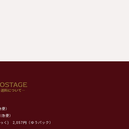
急便）
川急便）
っく)
2,057円（ゆうパック）