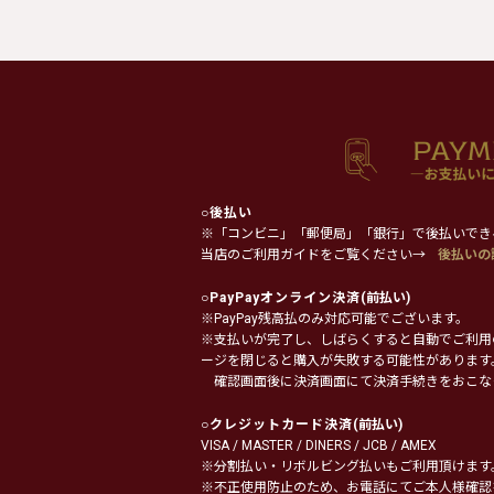
○
後払い
※「コンビニ」「郵便局」「銀行」で後払いでき
当店のご利用ガイドをご覧ください→
後払いの
○
PayPayオンライン決済
(前払い)
※PayPay残高払のみ対応可能でございます。
※支払いが完了し、しばらくすると自動でご利用
ージを閉じると購入が失敗する可能性があります
確認画面後に決済画面にて決済手続きをおこな
○
クレジットカード決済
(前払い)
VISA / MASTER / DINERS / JCB / AMEX
※分割払い・リボルビング払いもご利用頂けます
※不正使用防止のため、お電話にてご本人様確認