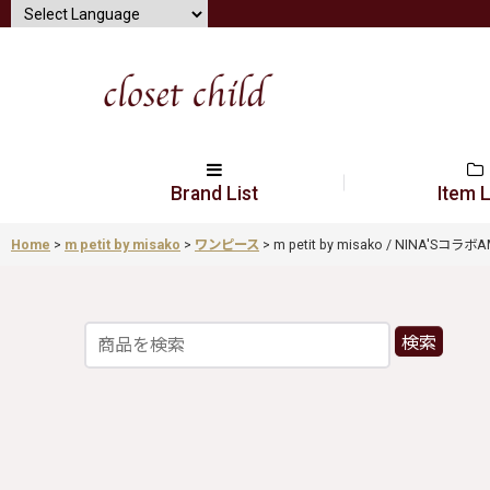
Brand List
Item L
Home
>
m petit by misako
>
ワンピース
>
m petit by misako / NINA'S
検索