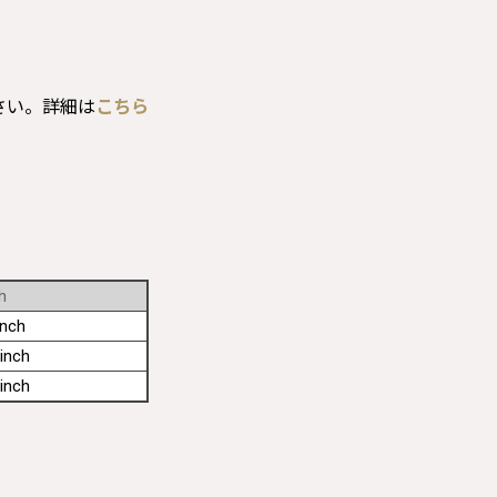
さい。詳細は
こちら
h
inch
inch
inch