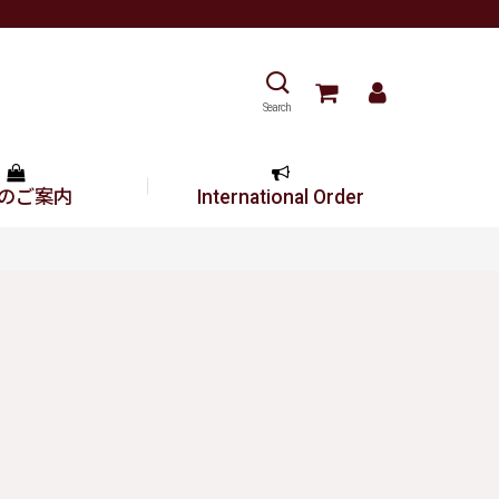
Search
のご案内
International Order