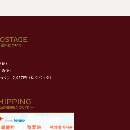
急便）
川急便）
っく)
2,057円（ゆうパック）