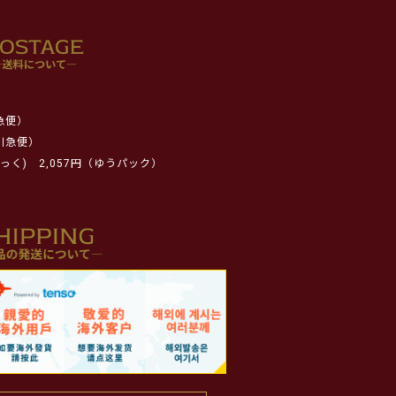
急便）
川急便）
っく)
2,057円（ゆうパック）