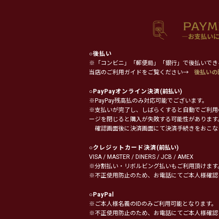
○
後払い
※「コンビニ」「郵便局」「銀行」で後払いでき
当店のご利用ガイドをご覧ください→
後払いの
○
PayPayオンライン決済
(前払い)
※PayPay残高払のみ対応可能でございます。
※支払いが完了し、しばらくすると自動でご利用
ージを閉じると購入が失敗する可能性があります
確認画面後に決済画面にて決済手続きをおこな
○
クレジットカード決済
(前払い)
VISA / MASTER / DINERS / JCB / AMEX
※分割払い・リボルビング払いもご利用頂けます
※不正使用防止のため、お電話にてご本人様確認
○
PayPal
※ご本人様名義のIDのみご利用可能となります。
※不正使用防止のため、お電話にてご本人様確認