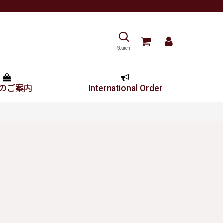
Search
のご案内
International Order