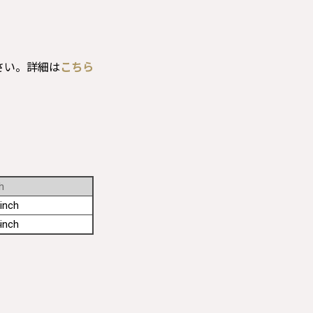
さい。詳細は
こちら
h
inch
inch