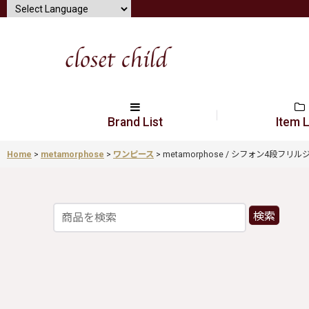
Brand List
Item L
Home
>
metamorphose
>
ワンピース
>
metamorphose / シフォン4段フリルジャ
検索