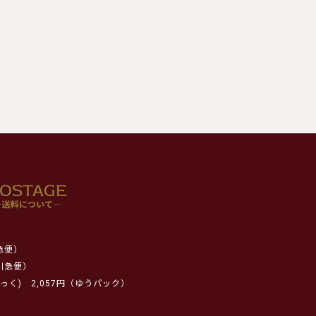
急便）
川急便）
っく)
2,057円（ゆうパック）