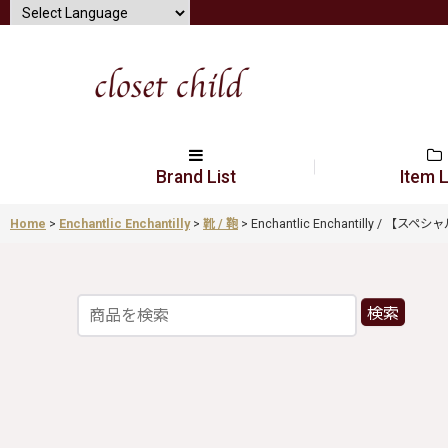
Brand List
Item L
Home
>
Enchantlic Enchantilly
>
靴 / 鞄
>
Enchantlic Enchantilly 
検索