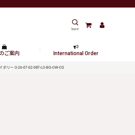
Search
のご案内
International Order
O-26-07-02-087-LO-BG-OW-OS