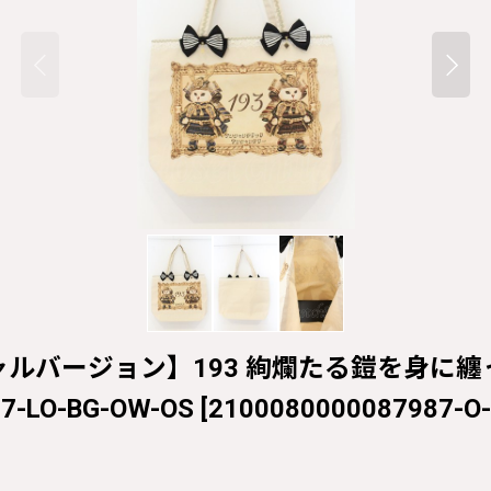
ly / 【スペシャルバージョン】193 絢爛たる
-LO-BG-OW-OS
[
2100080000087987-O-