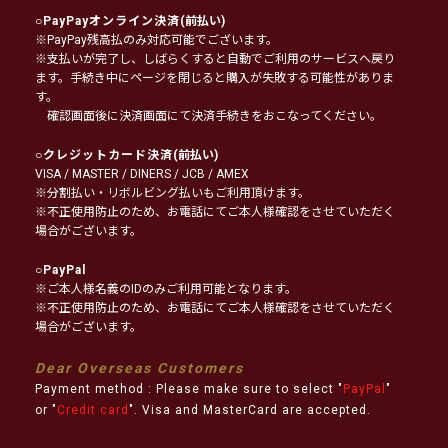
○
PayPayオンライン決済
(前払い)
※PayPay残高払のみ対応可能でございます。
※支払いが完了し、しばらくすると自動でご利用のサービスへ戻り
ます。手続き中にページを閉じると購入が失敗する可能性がありま
す。
確認画面後に決済画面にて決済手続きをおこなってください。
○
クレジットカード決済
(前払い)
VISA / MASTER / DINERS / JCB / AMEX
※分割払い・リボルビング払いもご利用頂けます。
※不正使用防止のため、お電話にてご本人様確認をさせていただく
場合がございます。
○
PayPal
※ご本人様名義のIDのみご利用可能となります。
※不正使用防止のため、お電話にてご本人様確認をさせていただく
場合がございます。
Dear Overseas Customers
Payment method : Please make sure to select "
PayPal
"
or "
Credit card
". Visa and MasterCard are accepted.