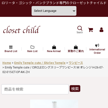
ロリータ・ゴシック・パンクブランド専門のクローゼットチャイルド
Search
International
Brand List
Item List
New Arrival
買取のご案内
Order
Home
>
Emily Temple cute / Shirley Temple
>
ワンピース
>
Emily Temple cute / CIRCLEロングスリーブワンピース M オレンジ H-26-07-
02-015-ET-OP-AK-ZH
検索