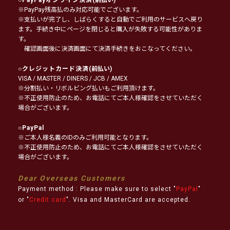
※PayPay残高払のみ対応可能でございます。
※支払いが完了し、しばらくすると自動でご利用のサービスへ戻り
ます。手続き中にページを閉じると購入が失敗する可能性がありま
す。
確認画面後に決済画面にて決済手続きをおこなってください。
○
クレジットカード決済
(前払い)
VISA / MASTER / DINERS / JCB / AMEX
※分割払い・リボルビング払いもご利用頂けます。
※不正使用防止のため、お電話にてご本人様確認をさせていただく
場合がございます。
○
PayPal
※ご本人様名義のIDのみご利用可能となります。
※不正使用防止のため、お電話にてご本人様確認をさせていただく
場合がございます。
Dear Overseas Customers
Payment method : Please make sure to select "
PayPal
"
or "
Credit card
". Visa and MasterCard are accepted.