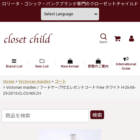
ロリータ・ゴシック・パンクブランド専門のクローゼットチャイルド
Search
International
Brand List
Item List
New Arrival
買取のご案内
Order
Home
>
Victorian maiden
>
コート
>
Victorian maiden / フードケープ付エレガントコート Free ホワイト H-26-06-
29-2015-CL-CO-NS-ZH
検索