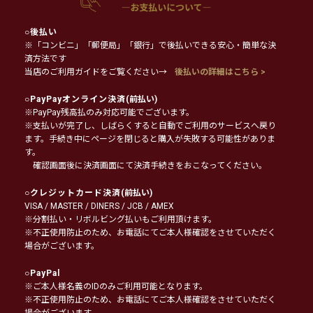
○
後払い
※「コンビニ」「郵便局」「銀行」で後払いできる安心・簡単な決
済方法です
当店のご利用ガイドをご覧ください→
後払いの詳細はこちら >
○
PayPayオンライン決済
(前払い)
※PayPay残高払のみ対応可能でございます。
※支払いが完了し、しばらくすると自動でご利用のサービスへ戻り
ます。手続き中にページを閉じると購入が失敗する可能性がありま
す。
確認画面後に決済画面にて決済手続きをおこなってください。
○
クレジットカード決済
(前払い)
VISA / MASTER / DINERS / JCB / AMEX
※分割払い・リボルビング払いもご利用頂けます。
※不正使用防止のため、お電話にてご本人様確認をさせていただく
場合がございます。
○
PayPal
※ご本人様名義のIDのみご利用可能となります。
※不正使用防止のため、お電話にてご本人様確認をさせていただく
場合がございます。