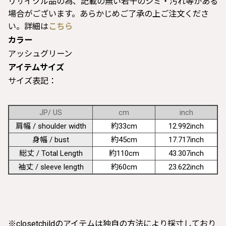
リサイクル品の為、記載の無い若干のシミ・汚れ等がある
場合がございます。あらかじめご了承の上ご注文くださ
い。詳細は
こちら
カラー
アッシュグリーン
アイテムサイズ
サイズ表記：
JP/ US
cm
inch
肩幅 / shoulder width
約33cm
12.992inch
身幅 / bust
約45cm
17.717inch
総丈 / Total Length
約110cm
43.307inch
袖丈 / sleeve length
約60cm
23.622inch
※closetchildのアイテムは独自の方法により採寸しており