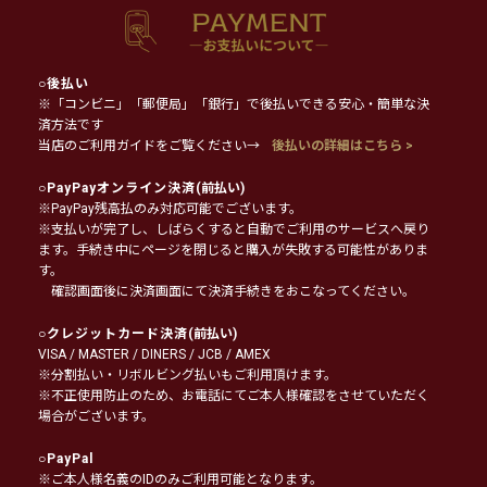
○
後払い
※「コンビニ」「郵便局」「銀行」で後払いできる安心・簡単な決
済方法です
当店のご利用ガイドをご覧ください→
後払いの詳細はこちら >
○
PayPayオンライン決済
(前払い)
※PayPay残高払のみ対応可能でございます。
※支払いが完了し、しばらくすると自動でご利用のサービスへ戻り
ます。手続き中にページを閉じると購入が失敗する可能性がありま
す。
確認画面後に決済画面にて決済手続きをおこなってください。
○
クレジットカード決済
(前払い)
VISA / MASTER / DINERS / JCB / AMEX
※分割払い・リボルビング払いもご利用頂けます。
※不正使用防止のため、お電話にてご本人様確認をさせていただく
場合がございます。
○
PayPal
※ご本人様名義のIDのみご利用可能となります。