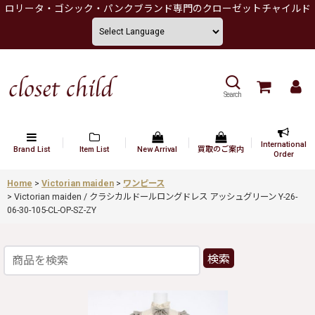
ロリータ・ゴシック・パンクブランド専門のクローゼットチャイルド
Search
International
Brand List
Item List
New Arrival
買取のご案内
Order
Home
>
Victorian maiden
>
ワンピース
>
Victorian maiden / クラシカルドールロングドレス アッシュグリーン Y-26-
06-30-105-CL-OP-SZ-ZY
検索