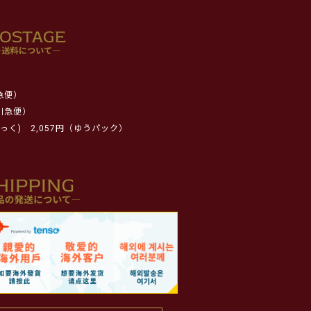
急便）
川急便）
っく)
2,057円（ゆうパック）