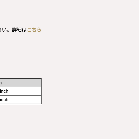
さい。詳細は
こちら
h
inch
inch