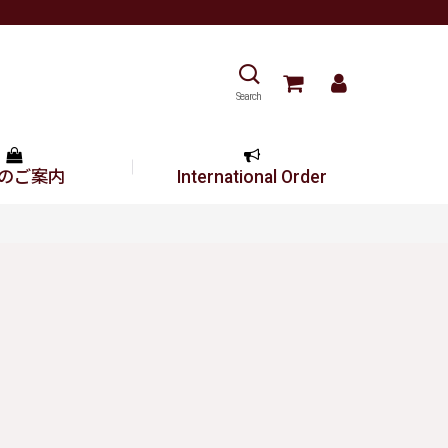
Search
のご案内
International Order