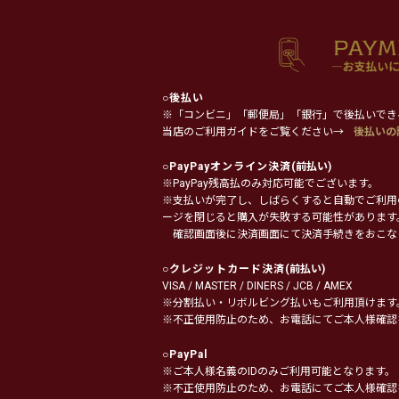
○
後払い
※「コンビニ」「郵便局」「銀行」で後払いでき
当店のご利用ガイドをご覧ください→
後払いの
○
PayPayオンライン決済
(前払い)
※PayPay残高払のみ対応可能でございます。
※支払いが完了し、しばらくすると自動でご利用
ージを閉じると購入が失敗する可能性があります
確認画面後に決済画面にて決済手続きをおこな
○
クレジットカード決済
(前払い)
VISA / MASTER / DINERS / JCB / AMEX
※分割払い・リボルビング払いもご利用頂けます
※不正使用防止のため、お電話にてご本人様確認
○
PayPal
※ご本人様名義のIDのみご利用可能となります。
※不正使用防止のため、お電話にてご本人様確認