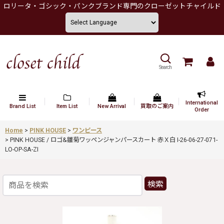
ロリータ・ゴシック・パンクブランド専門のクローゼットチャイルド
Search
International
Brand List
Item List
New Arrival
買取のご案内
Order
Home
>
PINK HOUSE
>
ワンピース
>
PINK HOUSE / ロゴ&雛菊ワッペンジャンパースカート 赤Ｘ白 I-26-06-27-071-
LO-OP-SA-ZI
検索