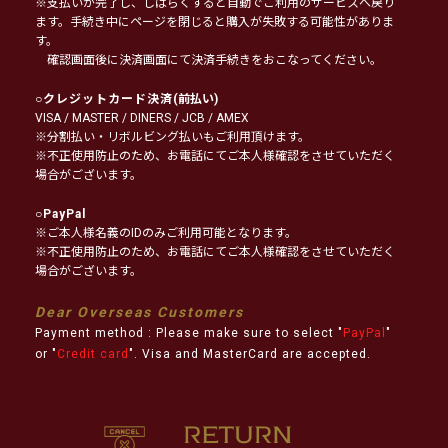
※支払いが完了し、しばらくすると自動でご利用のサービスへ戻り
ます。手続き中にページを閉じると購入が失敗する可能性がありま
す。
確認画面後に決済画面にて決済手続きをおこなってください。
○
クレジットカード決済
(前払い)
VISA / MASTER / DINERS / JCB / AMEX
※分割払い・リボルビング払いもご利用頂けます。
※不正使用防止のため、お電話にてご本人様確認をさせていただく
場合がございます。
○
PayPal
※ご本人様名義のIDのみご利用可能となります。
※不正使用防止のため、お電話にてご本人様確認をさせていただく
場合がございます。
Dear Overseas Customers
Payment method : Please make sure to select "
PayPal
"
or "
Credit card
". Visa and MasterCard are accepted.