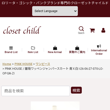
ロリータ・ゴシック・パンクブランド専門のクローゼットチャイルド
Search
International
Brand List
Item List
New Arrival
買取のご案内
Order
Home
>
PINK HOUSE
>
ワンピース
>
PINK HOUSE / 雛菊ワッペンジャンパースカート 青Ｘ白 I-26-06-27-070-LO-
OP-SA-ZI
検索