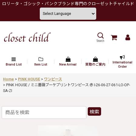
ロリータ・ゴシック・パンクブランド専門のクローゼットチャイルド
Search
International
Brand List
Item List
New Arrival
買取のご案内
Order
Home
>
PINK HOUSE
>
ワンピース
>
PINK HOUSE / ミニ薔薇ブーケプリントワンピース 赤 I-26-06-27-061-LO-OP-
SA-ZI
検索