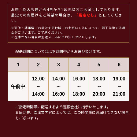
お申し込み翌日から4日から1週間以内にお届けしております。
最短でのお届けをご希望の場合は、
「指定なし」
としてくださ
い。
※天候・諸事情・お届けする地域・お支払い方法によって、若干前後する場
合がございます。ご了承ください。
※在庫がない場合は別途メールにてお知らせいたします。
配送時間については以下時間帯からお選び頂けます。
1
2
3
4
5
6
12:00
14:00
16:00
18:00
19:00
午前中
～
～
～
～
～
14:00
16:00
18:00
20:00
21:00
ご指定時間帯に配送するよう運搬会社に指示いたします。
お届け先、ご注文内容によっては、この時間帯にお届けできない場合
もございます。