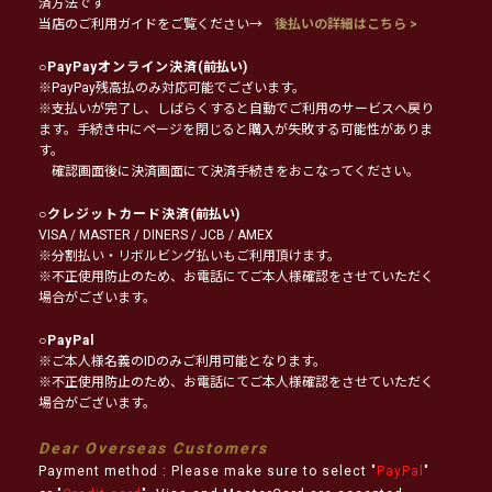
済方法です
当店のご利用ガイドをご覧ください→
後払いの詳細はこちら >
○
PayPayオンライン決済
(前払い)
※PayPay残高払のみ対応可能でございます。
※支払いが完了し、しばらくすると自動でご利用のサービスへ戻り
ます。手続き中にページを閉じると購入が失敗する可能性がありま
す。
確認画面後に決済画面にて決済手続きをおこなってください。
○
クレジットカード決済
(前払い)
VISA / MASTER / DINERS / JCB / AMEX
※分割払い・リボルビング払いもご利用頂けます。
※不正使用防止のため、お電話にてご本人様確認をさせていただく
場合がございます。
○
PayPal
※ご本人様名義のIDのみご利用可能となります。
※不正使用防止のため、お電話にてご本人様確認をさせていただく
場合がございます。
Dear Overseas Customers
Payment method : Please make sure to select "
PayPal
"