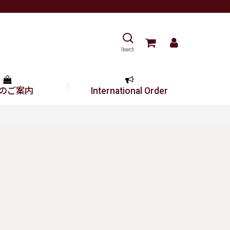
Search
のご案内
International Order