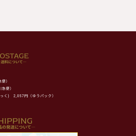
急便）
川急便）
っく)
2,057円（ゆうパック）