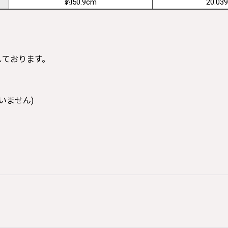
約50.9cm
20.039
寸しております。
いません)