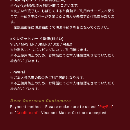
※PayPay残高払のみ対応可能でございます。
※支払いが完了し、しばらくすると自動でご利用のサービスへ戻り
ます。手続き中にページを閉じると購入が失敗する可能性がありま
す。
確認画面後に決済画面にて決済手続きをおこなってください。
○
クレジットカード決済
(前払い)
VISA / MASTER / DINERS / JCB / AMEX
※分割払い・リボルビング払いもご利用頂けます。
※不正使用防止のため、お電話にてご本人様確認をさせていただく
場合がございます。
○
PayPal
※ご本人様名義のIDのみご利用可能となります。
※不正使用防止のため、お電話にてご本人様確認をさせていただく
場合がございます。
Dear Overseas Customers
Payment method : Please make sure to select "
PayPal
"
or "
Credit card
". Visa and MasterCard are accepted.