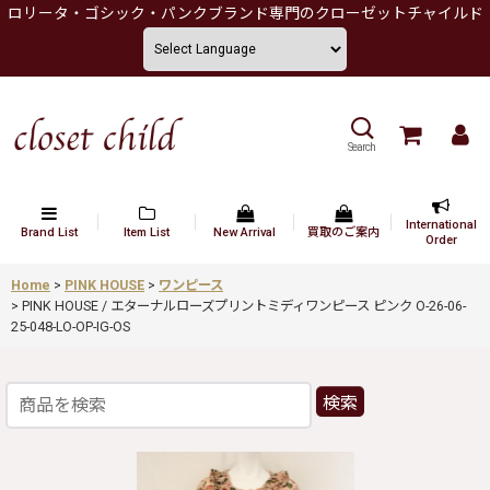
ロリータ・ゴシック・パンクブランド専門のクローゼットチャイルド
Search
International
Brand List
Item List
New Arrival
買取のご案内
Order
Home
>
PINK HOUSE
>
ワンピース
>
PINK HOUSE / エターナルローズプリントミディワンピース ピンク O-26-06-
25-048-LO-OP-IG-OS
検索