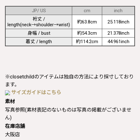
JP/ US
cm
inch
裄丈 /
約63.8cm
25.118inch
length(neck→shoulder→wrist)
身幅 / bust
約54.3cm
21.378inch
着丈 / length
約114.2cm
44.961inch
※closetchildのアイテムは独自の方法により採寸しており
ます。
サイズガイドはこちら
素材
写真参照(素材表記のないものは写真の掲載がございませ
ん)
在庫店舗
大阪店