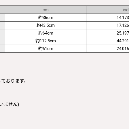
cm
inc
約36cm
14.173
約43.5cm
17.126
約64cm
25.197
約112.5cm
44.291
約61cm
24.016
寸しております。
いません)