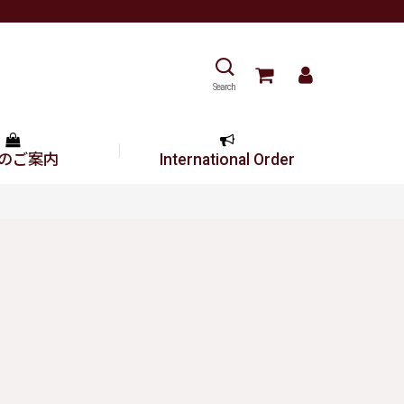
Search
のご案内
International Order