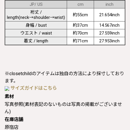
JP/ US
cm
inch
裄丈 /
約55cm
21.654inch
length(neck→shoulder→wrist)
身幅 / bust
約37cm
14.567inch
ウエスト / waist
約70cm
27.559inch
着丈 / length
約71cm
27.953inch
※closetchildのアイテムは独自の方法により採寸しており
ます。
サイズガイドはこちら
素材
写真参照(素材表記のないものは写真の掲載がございませ
ん)
在庫店舗
原宿店