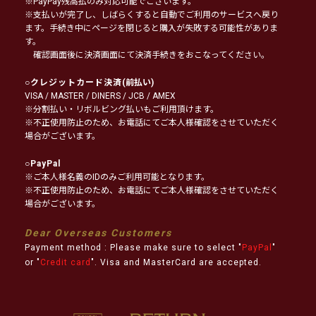
※PayPay残高払のみ対応可能でございます。
※支払いが完了し、しばらくすると自動でご利用のサービスへ戻り
ます。手続き中にページを閉じると購入が失敗する可能性がありま
す。
確認画面後に決済画面にて決済手続きをおこなってください。
○
クレジットカード決済
(前払い)
VISA / MASTER / DINERS / JCB / AMEX
※分割払い・リボルビング払いもご利用頂けます。
※不正使用防止のため、お電話にてご本人様確認をさせていただく
場合がございます。
○
PayPal
※ご本人様名義のIDのみご利用可能となります。
※不正使用防止のため、お電話にてご本人様確認をさせていただく
場合がございます。
Dear Overseas Customers
Payment method : Please make sure to select "
PayPal
"
or "
Credit card
". Visa and MasterCard are accepted.