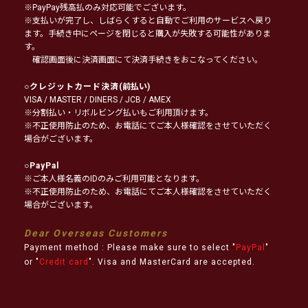
※PayPay残高払のみ対応可能でございます。
※支払いが完了し、しばらくすると自動でご利用のサービスへ戻り
ます。手続き中にページを閉じると購入が失敗する可能性がありま
す。
確認画面後に決済画面にて決済手続きをおこなってください。
○
クレジットカード決済
(前払い)
VISA / MASTER / DINERS / JCB / AMEX
※分割払い・リボルビング払いもご利用頂けます。
※不正使用防止のため、お電話にてご本人様確認をさせていただく
場合がございます。
○
PayPal
※ご本人様名義のIDのみご利用可能となります。
※不正使用防止のため、お電話にてご本人様確認をさせていただく
場合がございます。
Dear Overseas Customers
Payment method : Please make sure to select "
PayPal
"
or "
Credit card
". Visa and MasterCard are accepted.