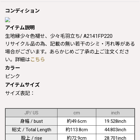
コンディション
アイテム説明
生地縁少々色褪せ、少々毛羽立ち/ A2141FP220
リサイクル品の為、記載の無い若干のシミ・汚れ等がある
場合がございます。あらかじめご了承の上ご注文くださ
い。詳細は
こちら
カラー
ピンク
アイテムサイズ
サイズ表記：
JP/ US
cm
inch
身幅 / bust
約49.6cm
19.528inch
総丈 / Total Length
約113.8cm
44.803inch
股上 / rise
約72.9cm
28.701inch