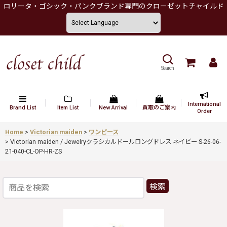
ロリータ・ゴシック・パンクブランド専門のクローゼットチャイルド
Search
International
Brand List
Item List
New Arrival
買取のご案内
Order
Home
>
Victorian maiden
>
ワンピース
>
Victorian maiden / Jewelryクラシカルドールロングドレス ネイビー S-26-06-
21-040-CL-OP-HR-ZS
検索