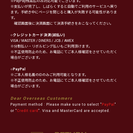
※PayPay残高払のみ対応可能でございます。
※支払いが完了し、しばらくすると自動でご利用のサービスへ戻り
ます。手続き中にページを閉じると購入が失敗する可能性がありま
す。
確認画面後に決済画面にて決済手続きをおこなってください。
○
クレジットカード決済
(前払い)
VISA / MASTER / DINERS / JCB / AMEX
※分割払い・リボルビング払いもご利用頂けます。
※不正使用防止のため、お電話にてご本人様確認をさせていただく
場合がございます。
○
PayPal
※ご本人様名義のIDのみご利用可能となります。
※不正使用防止のため、お電話にてご本人様確認をさせていただく
場合がございます。
Dear Overseas Customers
Payment method : Please make sure to select "
PayPal
"
or "
Credit card
". Visa and MasterCard are accepted.