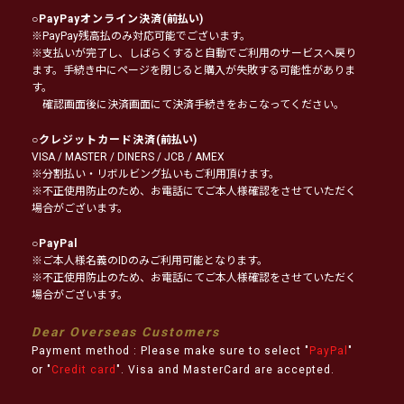
○
PayPayオンライン決済
(前払い)
※PayPay残高払のみ対応可能でございます。
※支払いが完了し、しばらくすると自動でご利用のサービスへ戻り
ます。手続き中にページを閉じると購入が失敗する可能性がありま
す。
確認画面後に決済画面にて決済手続きをおこなってください。
○
クレジットカード決済
(前払い)
VISA / MASTER / DINERS / JCB / AMEX
※分割払い・リボルビング払いもご利用頂けます。
※不正使用防止のため、お電話にてご本人様確認をさせていただく
場合がございます。
○
PayPal
※ご本人様名義のIDのみご利用可能となります。
※不正使用防止のため、お電話にてご本人様確認をさせていただく
場合がございます。
Dear Overseas Customers
Payment method : Please make sure to select "
PayPal
"
or "
Credit card
". Visa and MasterCard are accepted.