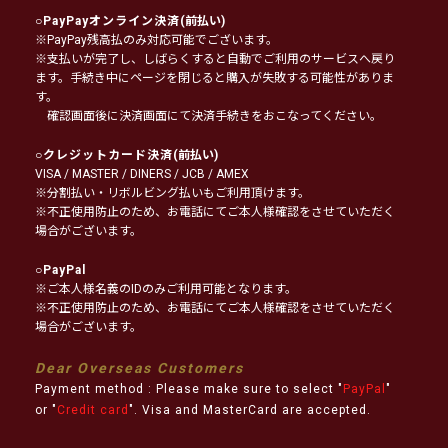
○
PayPayオンライン決済
(前払い)
※PayPay残高払のみ対応可能でございます。
※支払いが完了し、しばらくすると自動でご利用のサービスへ戻り
ます。手続き中にページを閉じると購入が失敗する可能性がありま
す。
確認画面後に決済画面にて決済手続きをおこなってください。
○
クレジットカード決済
(前払い)
VISA / MASTER / DINERS / JCB / AMEX
※分割払い・リボルビング払いもご利用頂けます。
※不正使用防止のため、お電話にてご本人様確認をさせていただく
場合がございます。
○
PayPal
※ご本人様名義のIDのみご利用可能となります。
※不正使用防止のため、お電話にてご本人様確認をさせていただく
場合がございます。
Dear Overseas Customers
Payment method : Please make sure to select "
PayPal
"
or "
Credit card
". Visa and MasterCard are accepted.