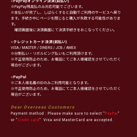
○
PayPayオンライン決済
(前払い)
※PayPay残高払のみ対応可能でございます。
※支払いが完了し、しばらくすると自動でご利用のサービスへ戻り
ます。手続き中にページを閉じると購入が失敗する可能性がありま
す。
確認画面後に決済画面にて決済手続きをおこなってください。
○
クレジットカード決済
(前払い)
VISA / MASTER / DINERS / JCB / AMEX
※分割払い・リボルビング払いもご利用頂けます。
※不正使用防止のため、お電話にてご本人様確認をさせていただく
場合がございます。
○
PayPal
※ご本人様名義のIDのみご利用可能となります。
※不正使用防止のため、お電話にてご本人様確認をさせていただく
場合がございます。
Dear Overseas Customers
Payment method : Please make sure to select "
PayPal
"
or "
Credit card
". Visa and MasterCard are accepted.