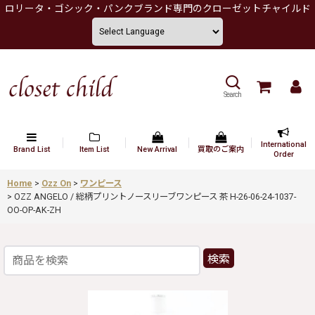
ロリータ・ゴシック・パンクブランド専門のクローゼットチャイルド
Search
International
Brand List
Item List
New Arrival
買取のご案内
Order
Home
>
Ozz On
>
ワンピース
>
OZZ ANGELO / 総柄プリントノースリーブワンピース 茶 H-26-06-24-1037-
OO-OP-AK-ZH
検索