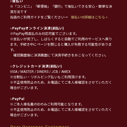
○
後払い
※「コンビニ」「郵便局」「銀行」で後払いできる安心・簡単な決
済方法です
当店のご利用ガイドをご覧ください→
後払いの詳細はこちら >
○
PayPayオンライン決済
(前払い)
※PayPay残高払のみ対応可能でございます。
※支払いが完了し、しばらくすると自動でご利用のサービスへ戻り
ます。手続き中にページを閉じると購入が失敗する可能性がありま
す。
確認画面後に決済画面にて決済手続きをおこなってください。
○
クレジットカード決済
(前払い)
VISA / MASTER / DINERS / JCB / AMEX
※分割払い・リボルビング払いもご利用頂けます。
※不正使用防止のため、お電話にてご本人様確認をさせていただく
場合がございます。
○
PayPal
※ご本人様名義のIDのみご利用可能となります。
※不正使用防止のため、お電話にてご本人様確認をさせていただく
場合がございます。
Dear Overseas Customers