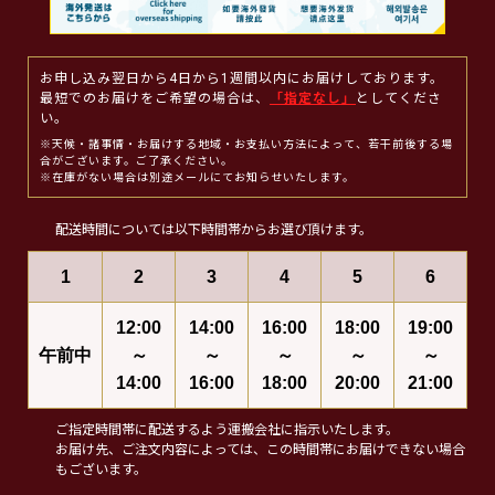
お申し込み翌日から4日から1週間以内にお届けしております。
最短でのお届けをご希望の場合は、
「指定なし」
としてくださ
い。
※天候・諸事情・お届けする地域・お支払い方法によって、若干前後する場
合がございます。ご了承ください。
※在庫がない場合は別途メールにてお知らせいたします。
配送時間については以下時間帯からお選び頂けます。
1
2
3
4
5
6
12:00
14:00
16:00
18:00
19:00
午前中
～
～
～
～
～
14:00
16:00
18:00
20:00
21:00
ご指定時間帯に配送するよう運搬会社に指示いたします。
お届け先、ご注文内容によっては、この時間帯にお届けできない場合
もございます。