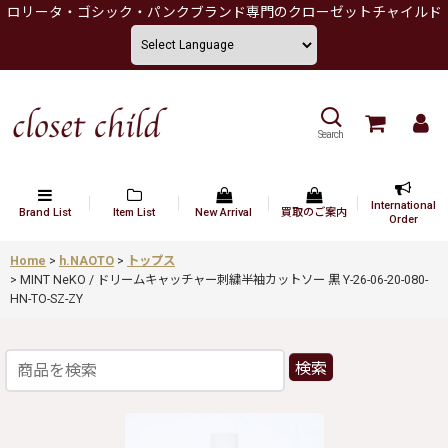
ロリータ・ゴシック・パンクブランド専門のクローゼットチャイルド
Search
International
Brand List
Item List
New Arrival
買取のご案内
Order
Home
>
h.NAOTO
>
トップス
>
MINT NeKO / ドリームキャッチャー刺繍半袖カットソー 黒 Y-26-06-20-080-
HN-TO-SZ-ZY
検索