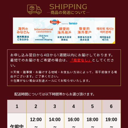
お申し込み翌日から4日から1週間以内にお届けしております。
最短でのお届けをご希望の場合は、
「指定なし」
としてくださ
い。
※天候・諸事情・お届けする地域・お支払い方法によって、若干前後する場
合がございます。ご了承ください。
※在庫がない場合は別途メールにてお知らせいたします。
配送時間については以下時間帯からお選び頂けます。
1
2
3
4
5
6
12:00
14:00
16:00
18:00
19:00
午前中
～
～
～
～
～