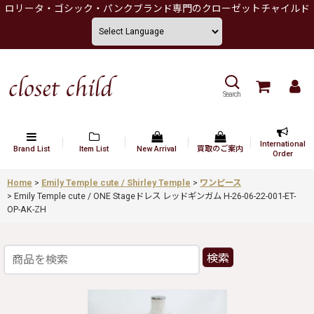
ロリータ・ゴシック・パンクブランド専門のクローゼットチャイルド
Search
International
Brand List
Item List
New Arrival
買取のご案内
Order
Home
>
Emily Temple cute / Shirley Temple
>
ワンピース
>
Emily Temple cute / ONE Stageドレス レッドギンガム H-26-06-22-001-ET-
OP-AK-ZH
検索