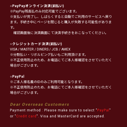
○
PayPayオンライン決済
(前払い)
※PayPay残高払のみ対応可能でございます。
※支払いが完了し、しばらくすると自動でご利用のサービスへ戻り
ます。手続き中にページを閉じると購入が失敗する可能性がありま
す。
確認画面後に決済画面にて決済手続きをおこなってください。
○
クレジットカード決済
(前払い)
VISA / MASTER / DINERS / JCB / AMEX
※分割払い・リボルビング払いもご利用頂けます。
※不正使用防止のため、お電話にてご本人様確認をさせていただく
場合がございます。
○
PayPal
※ご本人様名義のIDのみご利用可能となります。
※不正使用防止のため、お電話にてご本人様確認をさせていただく
場合がございます。
Dear Overseas Customers
Payment method : Please make sure to select "
PayPal
"
or "
Credit card
". Visa and MasterCard are accepted.