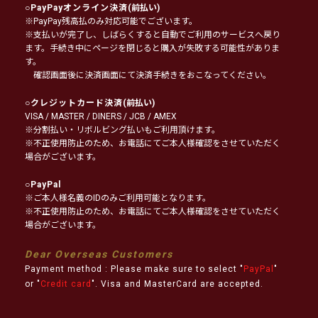
○
PayPayオンライン決済
(前払い)
※PayPay残高払のみ対応可能でございます。
※支払いが完了し、しばらくすると自動でご利用のサービスへ戻り
ます。手続き中にページを閉じると購入が失敗する可能性がありま
す。
確認画面後に決済画面にて決済手続きをおこなってください。
○
クレジットカード決済
(前払い)
VISA / MASTER / DINERS / JCB / AMEX
※分割払い・リボルビング払いもご利用頂けます。
※不正使用防止のため、お電話にてご本人様確認をさせていただく
場合がございます。
○
PayPal
※ご本人様名義のIDのみご利用可能となります。
※不正使用防止のため、お電話にてご本人様確認をさせていただく
場合がございます。
Dear Overseas Customers
Payment method : Please make sure to select "
PayPal
"
or "
Credit card
". Visa and MasterCard are accepted.