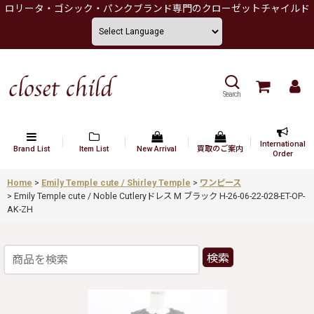
ロリータ・ゴシック・パンクブランド専門のクローゼットチャイルド
Search
International
Brand List
Item List
New Arrival
買取のご案内
Order
Home
>
Emily Temple cute / Shirley Temple
>
ワンピース
>
Emily Temple cute / Noble Cutleryドレス M ブラック H-26-06-22-028-ET-OP-
AK-ZH
検索