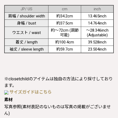
JP/ US
cm
inch
肩幅 / shoulder width
約34.2cm
13.465inch
身幅 / bust
約37.5cm
14.764inch
約〜72cm (調節
〜28.346inch
ウエスト / waist
可能)
(Adjustable)
着丈 / length
約100.4cm
39.528inch
袖丈 / sleeve length
約59.7cm
23.504inch
※closetchildのアイテムは独自の方法により採寸しており
ます。
サイズガイドはこちら
素材
写真参照(素材表記のないものは写真の掲載がございませ
ん)