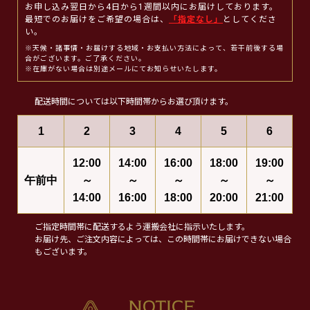
お申し込み翌日から4日から1週間以内にお届けしております。
最短でのお届けをご希望の場合は、
「指定なし」
としてくださ
い。
※天候・諸事情・お届けする地域・お支払い方法によって、若干前後する場
合がございます。ご了承ください。
※在庫がない場合は別途メールにてお知らせいたします。
配送時間については以下時間帯からお選び頂けます。
1
2
3
4
5
6
12:00
14:00
16:00
18:00
19:00
午前中
～
～
～
～
～
14:00
16:00
18:00
20:00
21:00
ご指定時間帯に配送するよう運搬会社に指示いたします。
お届け先、ご注文内容によっては、この時間帯にお届けできない場合
もございます。