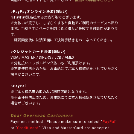
○
PayPayオンライン決済
(前払い)
※PayPay残高払のみ対応可能でございます。
※支払いが完了し、しばらくすると自動でご利用のサービスへ戻り
ます。手続き中にページを閉じると購入が失敗する可能性がありま
す。
確認画面後に決済画面にて決済手続きをおこなってください。
○
クレジットカード決済
(前払い)
VISA / MASTER / DINERS / JCB / AMEX
※分割払い・リボルビング払いもご利用頂けます。
※不正使用防止のため、お電話にてご本人様確認をさせていただく
場合がございます。
○
PayPal
※ご本人様名義のIDのみご利用可能となります。
※不正使用防止のため、お電話にてご本人様確認をさせていただく
場合がございます。
Dear Overseas Customers
Payment method : Please make sure to select "
PayPal
"
or "
Credit card
". Visa and MasterCard are accepted.