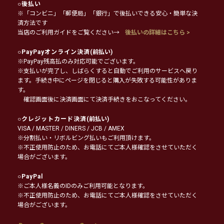
○
後払い
※「コンビニ」「郵便局」「銀行」で後払いできる安心・簡単な決
済方法です
当店のご利用ガイドをご覧ください→
後払いの詳細はこちら >
○
PayPayオンライン決済
(前払い)
※PayPay残高払のみ対応可能でございます。
※支払いが完了し、しばらくすると自動でご利用のサービスへ戻り
ます。手続き中にページを閉じると購入が失敗する可能性がありま
す。
確認画面後に決済画面にて決済手続きをおこなってください。
○
クレジットカード決済
(前払い)
VISA / MASTER / DINERS / JCB / AMEX
※分割払い・リボルビング払いもご利用頂けます。
※不正使用防止のため、お電話にてご本人様確認をさせていただく
場合がございます。
○
PayPal
※ご本人様名義のIDのみご利用可能となります。
※不正使用防止のため、お電話にてご本人様確認をさせていただく
場合がございます。