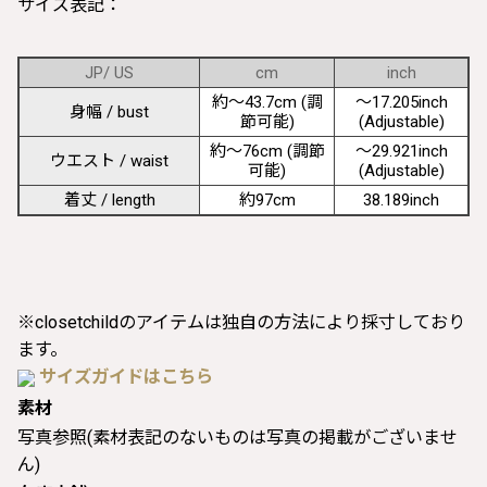
サイズ表記：
JP/ US
cm
inch
約〜43.7cm (調
〜17.205inch
身幅 / bust
節可能)
(Adjustable)
約〜76cm (調節
〜29.921inch
ウエスト / waist
可能)
(Adjustable)
着丈 / length
約97cm
38.189inch
※closetchildのアイテムは独自の方法により採寸しており
ます。
サイズガイドはこちら
素材
写真参照(素材表記のないものは写真の掲載がございませ
ん)