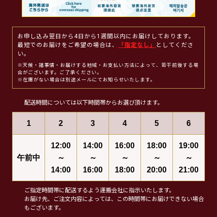
お申し込み翌日から4日から1週間以内にお届けしております。
最短でのお届けをご希望の場合は、
「指定なし」
としてくださ
い。
※天候・諸事情・お届けする地域・お支払い方法によって、若干前後する場
合がございます。ご了承ください。
※在庫がない場合は別途メールにてお知らせいたします。
配送時間については以下時間帯からお選び頂けます。
1
2
3
4
5
6
12:00
14:00
16:00
18:00
19:00
午前中
～
～
～
～
～
14:00
16:00
18:00
20:00
21:00
ご指定時間帯に配送するよう運搬会社に指示いたします。
お届け先、ご注文内容によっては、この時間帯にお届けできない場合
もございます。