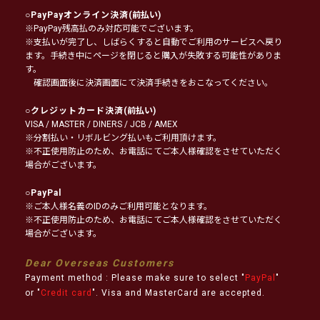
○
PayPayオンライン決済
(前払い)
※PayPay残高払のみ対応可能でございます。
※支払いが完了し、しばらくすると自動でご利用のサービスへ戻り
ます。手続き中にページを閉じると購入が失敗する可能性がありま
す。
確認画面後に決済画面にて決済手続きをおこなってください。
○
クレジットカード決済
(前払い)
VISA / MASTER / DINERS / JCB / AMEX
※分割払い・リボルビング払いもご利用頂けます。
※不正使用防止のため、お電話にてご本人様確認をさせていただく
場合がございます。
○
PayPal
※ご本人様名義のIDのみご利用可能となります。
※不正使用防止のため、お電話にてご本人様確認をさせていただく
場合がございます。
Dear Overseas Customers
Payment method : Please make sure to select "
PayPal
"
or "
Credit card
". Visa and MasterCard are accepted.